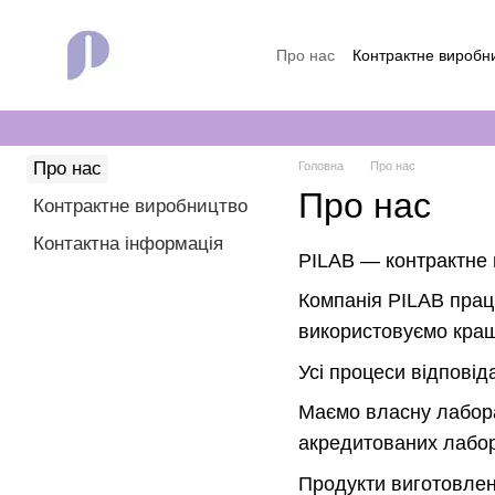
Перейти до основного контенту
Про нас
Контрактне виробн
Про нас
Головна
Про нас
Про нас
Контрактне виробництво
Контактна інформація
PILAB — контрактне 
Компанія PILAB прац
використовуємо кращу
Усі процеси відпові
Маємо власну лабора
акредитованих лабор
Продукти виготовлені