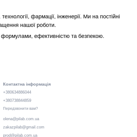
технології, фармації, інженерії. Ми на постійні
кращення нашої роботи.
и формулами, ефективністю та безпекою.
Контактна інформація
+380634886044
+380738844859
Передзвонити вам?
olena@pilab.com.ua
zakazpilab@gmail.com
prod@pilab.com.ua