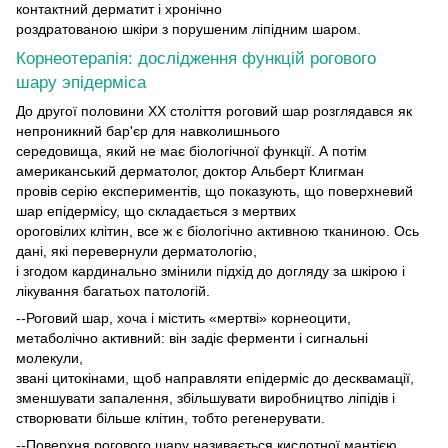
контактний дерматит і хронічно
роздратованою шкіри з порушеним ліпідним шаром.
Корнеотерапія: дослідження функцій рогового
шару эпідерміса
До другої половини XX століття роговий шар розглядався як
непроникний бар'єр для навколишнього
середовища, який не має біологічної функції. А потім
американський дерматолог, доктор Альберт Клигман
провів серію експериментів, що показують, що поверхневий
шар епідермісу, що складається з мертвих
ороговілих клітин, все ж є біологічно активною тканиною. Ось
дані, які перевернули дерматологію,
і згодом кардинально змінили підхід до догляду за шкірою і
лікування багатьох патологій.
--Роговий шар, хоча і містить «мертві» корнеоцити,
метаболічно активний: він задіє ферменти і сигнальні
молекули,
звані цитокінами, щоб направляти епідерміс до десквамації,
зменшувати запалення, збільшувати виробництво ліпідів і
створювати більше клітин, тобто регенерувати.
--Поверхня рогового шару називається кислотної мантією.