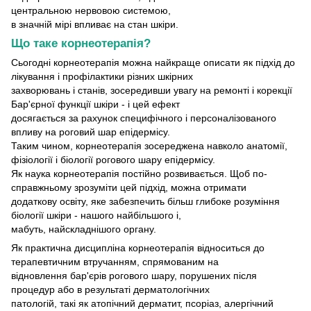
центральною нервовою системою,
в значній мірі впливає на стан шкіри.
Що таке корнеотерапія?
Сьогодні корнеотерапія можна найкраще описати як підхід до
лікування і профілактики різних шкірних
захворювань і станів, зосередивши увагу на ремонті і корекції
Бар'єрної функції шкіри - і цей ефект
досягається за рахунок специфічного і персоналізованого
впливу на роговий шар епідермісу.
Таким чином, корнеотерапія зосереджена навколо анатомії,
фізіології і біології рогового шару епідермісу.
Як наука корнеотерапія постійно розвивається. Щоб по-
справжньому зрозуміти цей підхід, можна отримати
додаткову освіту, яке забезпечить більш глибоке розуміння
біології шкіри - нашого найбільшого і,
мабуть, найскладнішого органу.
Як практична дисципліна корнеотерапія відноситься до
терапевтичним втручанням, спрямованим на
відновлення бар'єрів рогового шару, порушених після
процедур або в результаті дерматологічних
патологій, такі як атопічний дерматит, псоріаз, алергічний