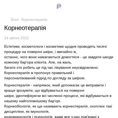
Блог
Корнеотерапія
Корнеотерапія
14 квітня 2021
Естетики, косметологи і косметики щодня проводять тисячі
процедур на поверхні шкіри, і звичайно ж,
останнє, чого вони намагаються домогтися - це завдати шкоди
кожному бар'єра клієнта. Але, на жаль,
багато хто робить це під час лікування неусвідомлено.
Корнеотерапія ж пропонує правильний і
персоналізований підхід по догляду за шкірою.
Корнеотерапія - напрямок, який допомагає це виправити і
краще зрозуміти, що відбувається на поверхні
шкіри, ідентифікуючи всі численні процеси, які відбуваються в
нашому найголовнішому бар'єрі.
Корнеобіологія, як ще називають корнеотерапія, охоплює такі
дисципліни, як імунологія,
ендокринологія і психологія, адже все з них пов'язані з