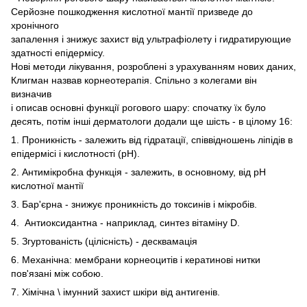
Серйозне пошкодження кислотної мантії призведе до
хронічного
запалення і знижує захист від ультрафіолету і гидратирующие
здатності епідермісу.
Нові методи лікування, розроблені з урахуванням нових даних,
Клигман назвав корнеотерапія. Спільно з колегами він
визначив
і описав основні функції рогового шару: спочатку їх було
десять, потім інші дерматологи додали ще шість - в цілому 16:
1. Проникність - залежить від гідратації, співвідношень ліпідів в
епідермісі і кислотності (рН).
2. Антимікробна функція - залежить, в основному, від рН
кислотної мантії
3. Бар'єрна - знижує проникність до токсинів і мікробів.
4. Антиоксидантна - наприклад, синтез вітаміну D.
5. Згуртованість (цілісність) - десквамація
6. Механічна: мембрани корнеоцитів і кератинові нитки
пов'язані між собою.
7. Хімічна \ імунний захист шкіри від антигенів.