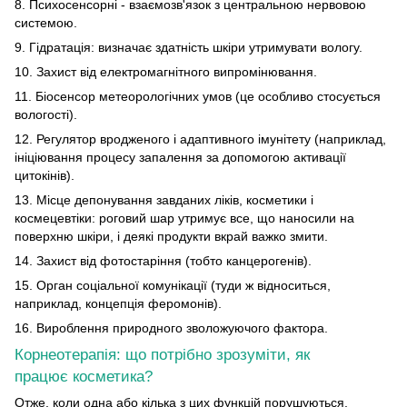
8. Психосенсорні - взаємозв'язок з центральною нервовою
системою.
9. Гідратація: визначає здатність шкіри утримувати вологу.
10. Захист від електромагнітного випромінювання.
11. Біосенсор метеорологічних умов (це особливо стосується
вологості).
12. Регулятор вродженого і адаптивного імунітету (наприклад,
ініціювання процесу запалення за допомогою активації
цитокінів).
13. Місце депонування завданих ліків, косметики і
космецевтіки: роговий шар утримує все, що наносили на
поверхню шкіри, і деякі продукти вкрай важко змити.
14. Захист від фотостаріння (тобто канцерогенів).
15. Орган соціальної комунікації (туди ж відноситься,
наприклад, концепція феромонів).
16. Вироблення природного зволожуючого фактора.
Корнеотерапія: що потрібно зрозуміти, як
працює косметика?
Отже, коли одна або кілька з цих функцій порушуються,