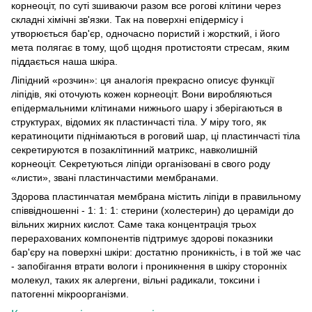
корнеоціт, по суті зшиваючи разом все рогові клітини через
складні хімічні зв'язки. Так на поверхні епідермісу і
утворюється бар'єр, одночасно пористий і жорсткий, і його
мета полягає в тому, щоб щодня протистояти стресам, яким
піддається наша шкіра.
Ліпідний «розчин»: ця аналогія прекрасно описує функції
ліпідів, які оточують кожен корнеоціт. Вони виробляються
епідермальними клітинами нижнього шару і зберігаються в
структурах, відомих як пластинчасті тіла. У міру того, як
кератиноцити піднімаються в роговий шар, ці пластинчасті тіла
секретируются в позаклітинний матрикс, навколишній
корнеоціт. Секретуються ліпіди організовані в свого роду
«листи», звані пластинчастими мембранами.
Здорова пластинчатая мембрана містить ліпіди в правильному
співвідношенні - 1: 1: 1: стерини (холестерин) до цераміди до
вільних жирних кислот. Саме така концентрація трьох
перерахованих компонентів підтримує здорові показники
бар'єру на поверхні шкіри: достатню проникність, і в той же час
- запобігання втрати вологи і проникнення в шкіру сторонніх
молекул, таких як алергени, вільні радикали, токсини і
патогенні мікроорганізми.