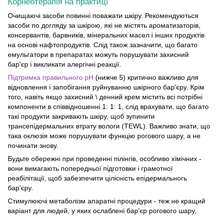
Корнеотерапія на практиці
Очищаючі засоби повинні поважати шкіру. Рекомендуються
засоби по догляду за шкірою, які не містять ароматизаторів,
консервантів, барвників, мінеральних масел і інших продуктів
на основі нафтопродуктів. Слід також зазначити, що багато
емульгатори в препаратах можуть порушувати захисний
бар'єр і викликати алергічні реакції.
Підтримка правильного рН
(нижче 5) критично важливо для
відновлення і запобігання руйнуванню шкірного бар'єру. Крім
того, навіть якщо захисний \ денний крем містить всі потрібні
компоненти в співвідношенні 1: 1: 1, слід врахувати, що багато
такі продукти закривають шкіру, щоб зупинити
трансепідермальних втрату вологи (TEWL). Важливо знати, що
така оклюзія може порушувати функцію рогового шару, а не
починати знову.
Будьте обережні при проведенні пілінгів, особливо хімічних -
вони вимагають попередньої підготовки і грамотної
реабілітації, щоб забезпечити цілісність епідермальногь
бар'єру.
Стимулюючі метаболізм апаратні процедури - теж не кращий
варіант для людей, у яких ослаблені бар'єр рогового шару,