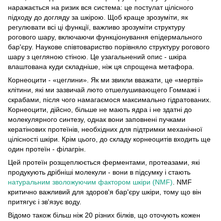
наражається на ризик вся система: це постулат цілісного
підходу до догляду за шкірою. Щоб краще зрозуміти, як
регулювати всі ці функції, важливо зрозуміти структуру
рогового шару, включаючи функціонування епідермального
бар'єру. Наукове співтовариство порівняло структуру рогового
шару з цегляною стіною. Це узагальнений опис - шкіра
влаштована куди складніше, ніж ця спрощена метафора.
Корнеоцити - «цеглини». Як ми звикли вважати, це «мертві»
клітини, які ми зазвичай люто отшелушивающего Гоммажі і
скрабами, після чого намагаємося максимально гідратованих.
Корнеоцити, дійсно, більше не мають ядра і не здатні до
молекулярного синтезу, однак вони заповнені пучками
кератінових протеїнів, необхідних для підтримки механічної
цілісності шкіри. Крім цього, до складу корнеоцитів входить ще
один протеїн - філагрін.
Цей протеїн розщеплюється ферментами, протеазами, які
продукують дрібніші молекули - вони в підсумку і стають
натуральним зволожуючим фактором шкіри (NMF)
. NMF
критично важливий для здоров'я бар'єру шкіри, тому що він
притягує і зв'язує воду.
Відомо також більш ніж 20 різних білків, що оточують кожен